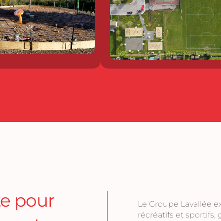
e pour
Le Groupe Lavallée 
récréatifs et sportifs