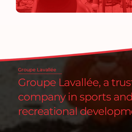
Groupe Lavallée
Groupe Lavallée, a tru
company in sports an
recreational developm