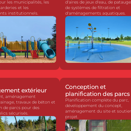
ur les municipalités, les
d'aires de jeux d'eau, de patauge
Aménagement extérie
garderies et les
de systèmes de filtration et
nts institutionnels.
d'aménagements aquatiques.
Inspection des terrain
Planification et concep
Conception et
ment extérieur
planification des parcs
nt, aménagement
Planification complète du parc,
rainage, travaux de béton et
développement du concept,
n de parcs pour des
aménagement du site et soutie
lics sécurisés.
projet.