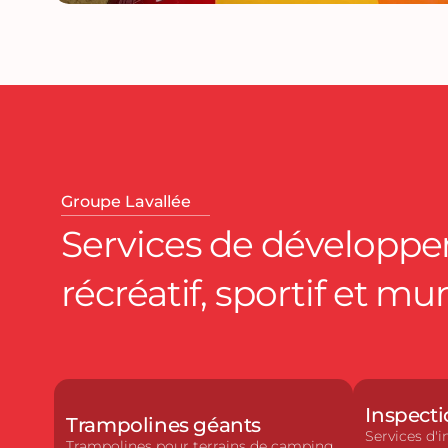
Groupe Lavallée
Services de développ
récréatif, sportif et mu
Inspecti
Trampolines géants
Services d'i
Trampolines pour terrains de camping,