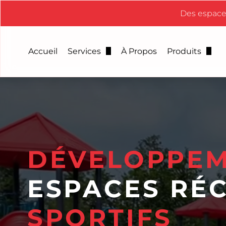
Des espaces
Accueil
Services
À Propos
Produits
Trampolines géants
Equipement
Entretien et inspection des équipem
Equipement
Vente d'équipements sportifs et réc
Structures 
Vente et installation de gazon synt
Toboggans
DÉVELOPPEM
Aires de jeux d'eau et jeux aquatiq
Gazon syn
ESPACES RÉC
Aménagement extérieur
Feuilles d
SPORTIFS
Inspection des terrains de jeux CSA
Membrane 