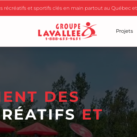
 récréatifs et sportifs clés en main partout au Québec e
Projets
 sportif d'intérieur
ents sportifs et récréatifs
 de sports de plein air
réatifs
d'aires de jeux et mobilier urbain
hétique
 aquatiques et équipements de jeux d'eau
ENT DES
ues
thétique
RÉATIFS
ET
e palmier
géotextile