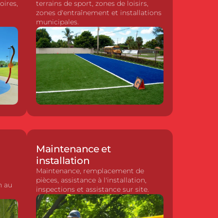
oires,
terrains de sport, zones de loisirs,
ur
Feuilles de palmier
zones d'entraînement et installations
municipales.
s de jeux CSA
Membrane géotextile
tion du site
Équipement de fitness
Revêtement protecteur
Maintenance et
installation
Maintenance, remplacement de
pièces, assistance à l'installation,
n au
inspections et assistance sur site.