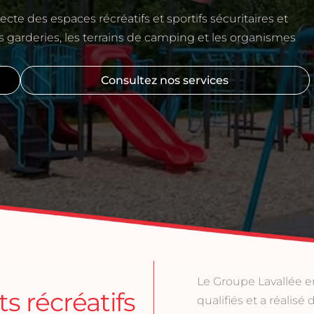
t de fitness
pecte des espaces récréatifs et sportifs sécuritaires et
les garderies, les terrains de camping et les organismes
t protecteur
Consultez nos services
Le Groupe Lavallée em
s récréatifs
qualifiés et a réalis