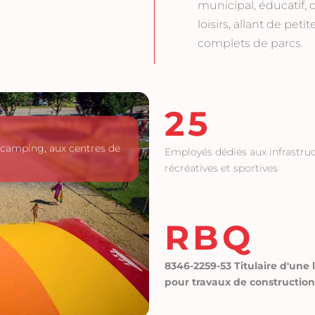
municipal, éducatif, 
loisirs, allant de pe
complets de parcs.
25
e camping, aux centres de
Employés dédiés aux infrastru
récréatives et sportives
RBQ
8346-2259-53 Titulaire d'une 
pour travaux de construction