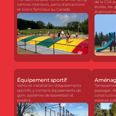
de la CSA po
centres intérieurs, parcs d'attractions
écoles, les 
et loisirs familiaux au Canada.
établisseme
Équipement sportif
Aménage
Vente et installation d'équipements
Terrasseme
sportifs, y compris équipements de
paysager, d
gym, systèmes de basketball et
constructio
gradins.
espaces pub