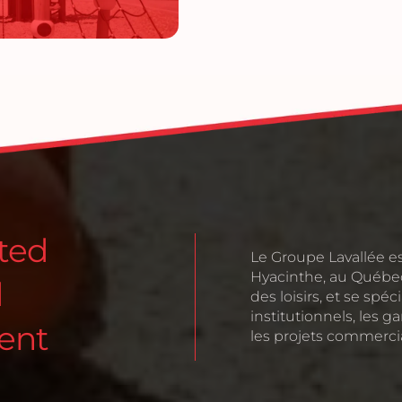
sted
Le Groupe Lavallée es
Hyacinthe, au Québec
d
des loisirs, et se spé
institutionnels, les g
ent
les projets commerci