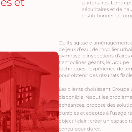
les et
partenaires. L'entrep
sécuritaires et de ha
institutionnel et com
Qu’il s’agisse d’aménagement de
de jeux d’eau, de mobilier urba
gymnase, d’inspections d’aires
trampolines géants, le Groupe L
techniques, l’expérience de ter
pour obtenir des résultats fiable
Les clients choisissent Groupe 
disponible, résout les problème
échéances, propose des solution
durables et adaptés à l’usage r
objectif clair : créer un espace r
conçu pour durer.