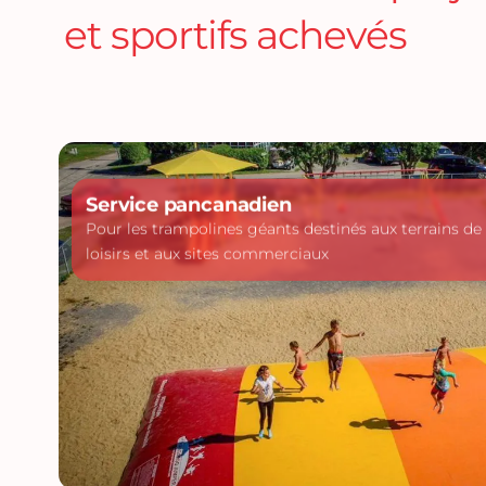
et sportifs achevés
Service pancanadien
Pour les trampolines géants destinés aux terrains d
loisirs et aux sites commerciaux